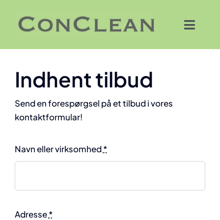
Skip
to
Toggl
content
Navig
Forside
Indhent tilbud
Vi tilbyder
Send en forespørgsel på et tilbud i vores
kontaktformular!
Om os
Navn eller virksomhed
*
Kontakt os
Adresse
*