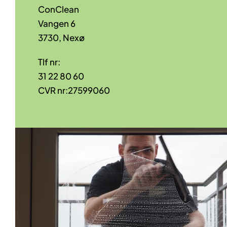
ConClean
Vangen 6
3730, Nexø
Tlf nr:
31 22 80 60
CVR nr:27599060